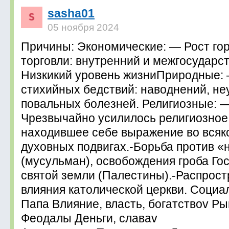
sasha01
05 ноября 2024
Причины: Экономические: — Рост го
торговли: внутренний и межгосударс
Низкикий уровень жизниПриродные:
стихийных бедствий: наводнений, не
повальных болезней. Религиозные: 
Чрезвычайно усилилось религиозное
находившее себе выражение во всяк
духовных подвигах.-Борьба против 
(мусульман), освобождения гроба Го
святой земли (Палестины).-Распрос
влияния католической церкви. Социа
Папа Влияние, власть, богатствоv Р
Феодалы Деньги, славаv