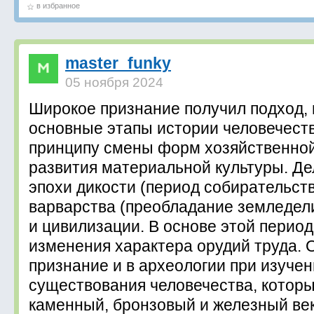
в избранное
master_funky
05 ноября 2024
Широкое признание получил подход, 
основные этапы истории человечест
принципу смены форм хозяйственной
развития материальной культуры. Де
эпохи дикости (период собирательств
варварства (преобладание земледели
и цивилизации. В основе этой перио
изменения характера орудий труда. 
признание и в археологии при изучен
существования человечества, котор
кaмeнный, бронзовый и железный ве