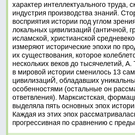
характер интеллектуального труда, 
индустрия производства знаний. Сто
восприятия истории под углом зрени
локальных цивилизаций (античной, г
исламской, христианской средневеков
измеряют исторические эпохи по пр
их существования, которое колеблет
нескольких веков до тысячелетий, А. 
в мировой истории сменилось 13 са
цивилизациЙ, обладавших уникальн
особенностями (остальные он рассма
ответвления). Марксистская, формац
выделяла пять основных эпох истори
Каждая из этих эпох рассматривалас
прогpессивная по сравнению с пред