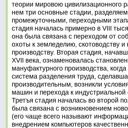
теории мировою цивилизационного ра
нем три основные стадии, разделяе
промежуточными, переходными этап
стадия началась примерно в VIII тыся
она была связана с переходом от со
охоты к земледелию, скотоводству и
производству. Вторая стадия, начав
XVII века, ознаменовалась становле
мануфактурного производства, когда
система разделения труда, сделавша
производительным, возникли услови
машин и перехода к индустриальной 
Третъя стадия началась во второй по
была связана с возникновением новo
(eгo чаще вceгo называют информаци
внедрением компьютеров качественн