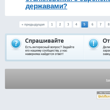
державами?
« предыдущая
1
2
3
4
5
6
7
8
Есть интересный вопрос? Задайте
Дели
его нашему сообществу, у нас
зара
наверняка найдется ответ!
заво
Ка