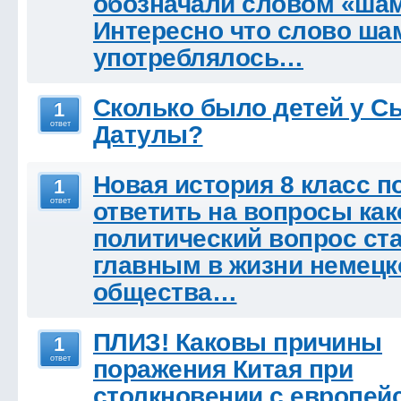
обозначали словом «ша
Интересно что слово ша
употреблялось…
Сколько было детей у 
1
ответ
Датулы?
Новая история 8 класс п
1
ответ
ответить на вопросы как
политический вопрос ст
главным в жизни немецк
общества…
ПЛИЗ! Каковы причины
1
ответ
поражения Китая при
столкновении с европей