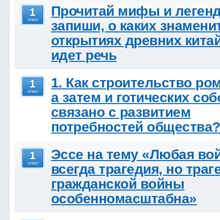
Прочитай мифы и леген
1
ответ
запиши, о каких знамен
открытиях древних кита
идет речь
1. Как строительство ро
1
ответ
а затем и готических со
связано с развитием
потребностей общества
Эссе на тему «Любая вой
1
ответ
всегда трагедия, но траг
гражданской войны
особенномасштабна»