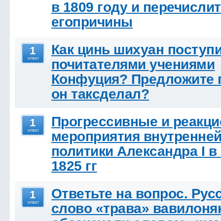
в 1809 году и перечисли
егопричины
Как цинь шихуан поступи
1
ответ
почитателями учениями
Конфуция? Предложите 
он таксделал?
Прогрессивные и реакц
1
ответ
мероприятия внутренне
политики Александра I в 
1825 гг
Ответьте на вопрос. Рус
1
ответ
слово «трава» вавилоня