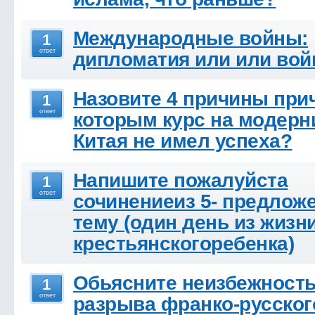
Международные войны:
1
ответ
дипломатия или или во
Назовите 4 причины при
1
ответ
которым курс на модер
Китая не имел успеха?
Напишите пожалуйста
1
ответ
сочинениеиз 5- предлож
тему (один день из жизн
крестьянскогоребенка)
Обьясните неизбежност
1
ответ
разрыва франко-русског