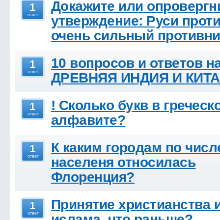
Докажите или опровергн
1
ответ
утверждение: Руси прот
очень сильный противни
10 вопросов и ответов н
1
ответ
ДРЕВНЯЯ ИНДИЯ И КИТ
! Сколько букв в греческ
1
ответ
алфавите?
К каким городам по чис
1
ответ
населеня относилась
Флоренция?
Принятие христианства 
1
ответ
ислама, что раньше?