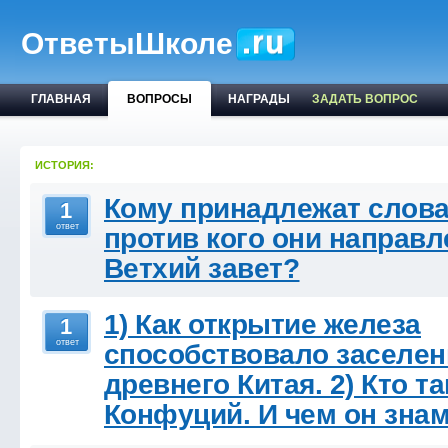
ОтветыШколе
ГЛАВНАЯ
ВОПРОСЫ
НАГРАДЫ
ЗАДАТЬ ВОПРОС
ИСТОРИЯ:
Кому принадлежат слова
1
ответ
против кого они направл
Ветхий завет?
1) Как открытие железа
1
ответ
способствовало заселе
древнего Китая. 2) Кто т
Конфуций. И чем он зна